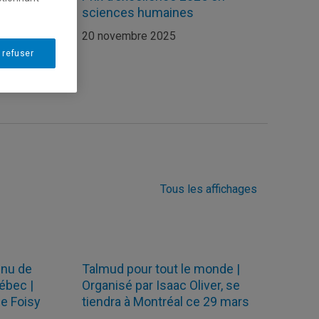
sciences humaines
20 novembre 2025
 refuser
Tous les affichages
nnu de
Talmud pour tout le monde |
uébec |
Organisé par Isaac Oliver, se
ne Foisy
tiendra à Montréal ce 29 mars