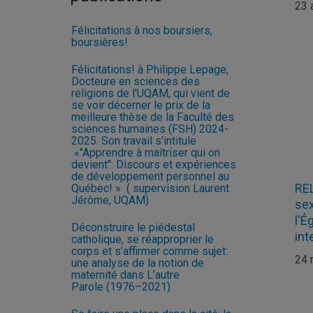
23 
Félicitations à nos boursiers,
boursières!
Félicitations! à Philippe Lepage,
Docteure en sciences des
religions de l'UQAM, qui vient de
se voir décerner le prix de la
meilleure thèse de la Faculté des
sciences humaines (FSH) 2024-
2025. Son travail s'intitule
«"Apprendre à maîtriser qui on
devient": Discours et expériences
de développement personnel au
REL
Québec! » ( supervision Laurent
Jérôme, UQAM)
sex
l'É
Déconstruire le piédestal
int
catholique, se réapproprier le
corps et s’affirmer comme sujet:
24 
une analyse de la notion de
maternité dans L’autre
Parole (1976–2021)