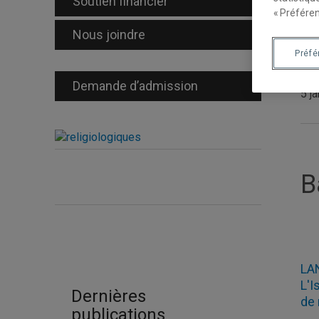
Soutien financier
« Préféren
Nous joindre
Préf
Lec
Demande d’admission
5 j
B
LA
L'I
Dernières
de
publications