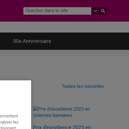
50e Anniversaire
Toutes les nouvelles
permettent
nalyser les
 le
Prix d’excellence 2025 en
ctionnant