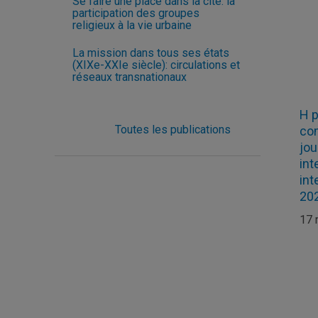
Se faire une place dans la cité: la
participation des groupes
religieux à la vie urbaine
La mission dans tous ses états
(XIXe-XXIe siècle): circulations et
réseaux transnationaux
H p
Toutes les publications
co
jou
int
int
20
17 