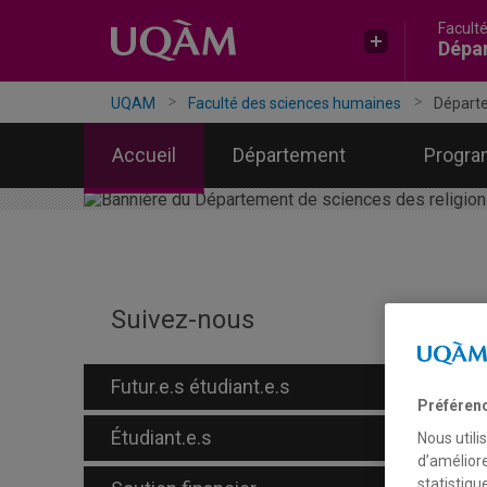
Facult
Accéder
Accéder
Accéder
Dépar
à
au
à
la
menu
la
recherche
pricipal
zone
UQAM
Faculté des sciences humaines
Départe
centrale
Accueil
Département
Progr
N
Suivez-nous
Futur.e.s étudiant.e.s
Préféren
Étudiant.e.s
Nous utili
d’améliore
statistiqu