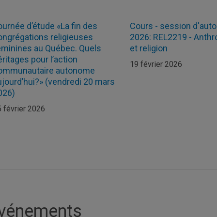
ournée d’étude «La fin des
Cours - session d'au
ongrégations religieuses
2026: REL2219 - Anthr
éminines au Québec. Quels
et religion
éritages pour l’action
19 février 2026
ommunautaire autonome
ujourd’hui?» (vendredi 20 mars
026)
 février 2026
vénements