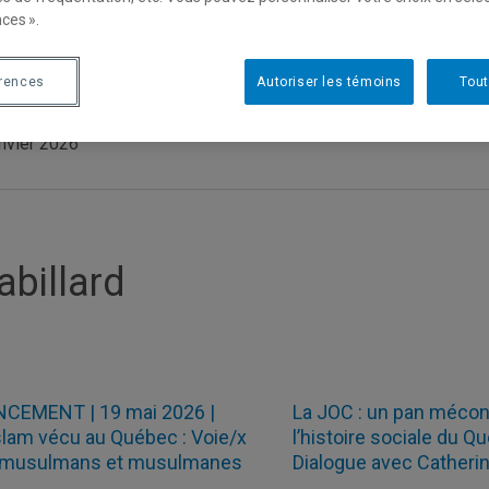
religieux et le cinéma
ces ».
15 décembre 2025
érences
Autoriser les témoins
Tout
tures de janvier
anvier 2026
abillard
NCEMENT | 19 mai 2026 |
La JOC : un pan méco
slam vécu au Québec : Voie/x
l’histoire sociale du Q
 musulmans et musulmanes
Dialogue avec Catheri