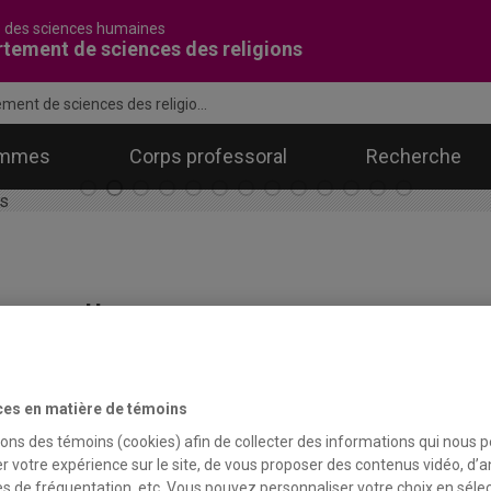
é des sciences humaines
tement de sciences des religions
ment de sciences des religio...
ammes
Corps professoral
Recherche
ouvelles
ces en matière de témoins
sons des témoins (cookies) afin de collecter des informations qui nous 
r votre expérience sur le site, de vous proposer des contenus vidéo, d’a
Explorer les liens entre
es de fréquentation, etc. Vous pouvez personnaliser votre choix en séle