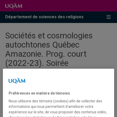
Accéder
Accéder
Accéder
à
au
à
la
menu
la
Département de sciences des religions
recherche
pricipal
zone
centrale
Sociétés et cosmologies
autochtones Québec
Amazonie. Prog. court
(2022-23). Soirée
d’information: 23 février.
Préférences en matière de témoins
Soirée d'information : mercredi 23
Nous utilisons des témoins (cookies) afin de collecter des
février 2022 - de 18h à 19h30.
informations qui nous permettent d’améliorer votre
https://uqam.zoom.us/meeting/regis
expérience sur le site, de vous proposer des contenus vidéo,