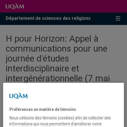
Accéder
Accéder
Accéder
à
au
à
la
menu
la
Département de sciences des religions
recherche
pricipal
zone
centrale
H pour Horizon: Appel à
communications pour une
journée d'études
interdisciplinaire et
intergénérationnelle (7 mai
2026)
Préférences en matière de témoins
Aux membres de la communauté étudiante et
Nous utilisons des témoins (cookies) afin de collecter des
professorale qui souhaiteraient présenter une courte
informations qui nous permettent d’améliorer votre