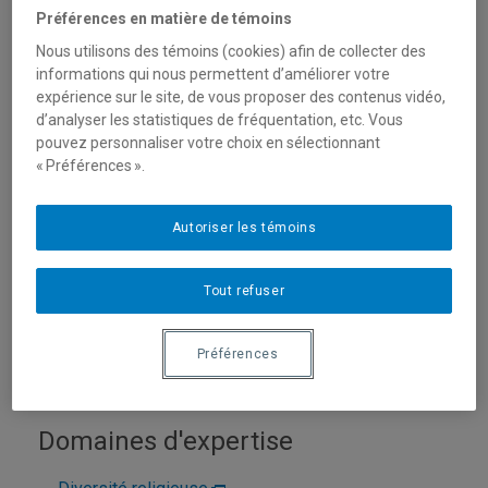
Préférences en matière de témoins
Nous utilisons des témoins (cookies) afin de collecter des
informations qui nous permettent d’améliorer votre
expérience sur le site, de vous proposer des contenus vidéo,
d’analyser les statistiques de fréquentation, etc. Vous
pouvez personnaliser votre choix en sélectionnant
« Préférences ».
Autoriser les témoins
Unité
:
Département de sciences des religions
Courriel
:
melanson.marie-eve@uqam.ca
Tout refuser
Téléphone
: (514) 987-3000 poste 20934
Langues
: Français, Anglais
Préférences
Domaines d'expertise