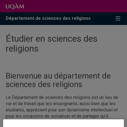
Accéder
Accéder
Accéder
à
au
à
la
menu
la
Département de sciences des religions
recherche
pricipal
zone
centrale
Étudier en sciences des
religions
Bienvenue au département de
sciences des religions
Le Département de sciences des religions est un lieu de
vie et de travail que les enseignants, aussi bien que les
étudiants, apprécient pour son dynamisme intellectuel et
pour les occasions de socialiser et de partager qu’il
promeut.
Cette formation se déploie à travers quatre axes