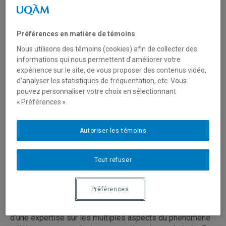
d’enseignement et de recherche. Les deux premiers
définissent les objets et les domaines d’investigation
privilégiés; les deux autres désignent des attentions et
Préférences en matière de témoins
des insistances qui sous-tendent et accompagnent la
poursuite des deux premiers.
Nous utilisons des témoins (cookies) afin de collecter des
informations qui nous permettent d’améliorer votre
expérience sur le site, de vous proposer des contenus vidéo,
Le fait religieux au Québec et dans le
d’analyser les statistiques de fréquentation, etc. Vous
monde
pouvez personnaliser votre choix en sélectionnant
« Préférences ».
La culture et son pouvoir de symbolisation
Autoriser les témoins
Les approches et les méthodes pour
penser le religieux
Tout refuser
La mobilisation des savoirs dans divers
secteurs d'activité
Préférences
Nos programmes permettent ainsi d’acquérir, en plus
d’une expertise sur les multiples aspects du phénomène