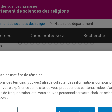
é des sciences humaines
tement de sciences des religions
ment de sciences des religio...
Histoire du département
ammes
Corps professoral
Recherche
istoire du département
ces en matière de témoins
sons des témoins (cookies) afin de collecter des informations qui nous 
r votre expérience sur le site, de vous proposer des contenus vidéo, d’a
t d’une histoire qui remonte à la fondation de l’UQAM, à la fin 
es de fréquentation, etc. Vous pouvez personnaliser votre choix en séle
igions de l’UQAM faisait partie de l’ensemble des sciences humai
ces ».
bres provenaient alors des Écoles normales Jacques-Cartier et 
début, ils s’entendaient pour pratiquer et transmettre une approch