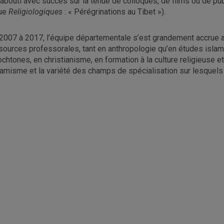
 abouti avec succès sur la tenue de colloques, de films ou de pub
ue
Religiologiques
: « Pérégrinations au Tibet »).
2007 à 2017, l’équipe départementale s’est grandement accrue
sources professorales, tant en anthropologie qu’en études isla
ochtones, en christianisme, en formation à la culture religieuse et 
amisme et la variété des champs de spécialisation sur lesquels