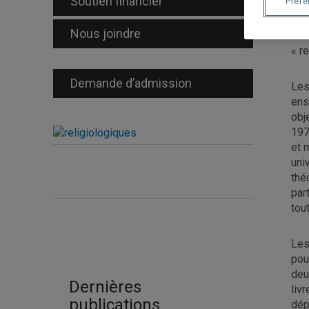
Soutien financier
Préf
tra
Afi
Nous joindre
car
« r
Demande d’admission
Les
ens
obj
197
et 
uni
thé
par
tou
Les
pou
deu
Dernières
liv
publications
dép