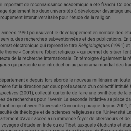
il important de reconnaissance académique a été franchi. Ce doct
age également les deux universités à développer davantage une 
roupement interuniversitaire pour l’étude de la religion.
 années 1990 poursuivent le développement en nombre des étu
servis, des recherches subventionnées et des publications. En 
format électronique qui reprend le titre
Religiologiques
(1991) et 
 le thème « Construire l’objet religieux » qui permet de situer l
texte de la recherche internationale. En témoigne également la r
igions
qui présente une introduction au panorama mondial des trad
département a depuis lors abordé le nouveau millénaire en toute
mière fut la direction par deux professeurs d’un collectif intitulé
spectives
(2001), collectif qui tente de faire une synthèse de l
tes de recherches pour l’avenir. La seconde initiative se place da
torat conjoint avec l’Université Concordia puisque depuis 2001, l
Faculté de théologie et de sciences religieuses de l’Université L
artement d’avoir accès à un immense foyer de chercheurs et de
 voyages d’étude en Inde ou au Tibet, auxquels étudiants et étud