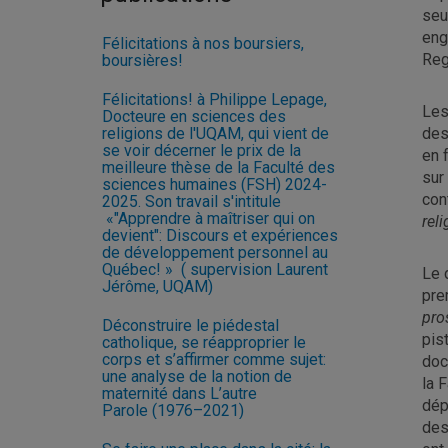
seu
eng
Félicitations à nos boursiers,
Reg
boursières!
Félicitations! à Philippe Lepage,
Les
Docteure en sciences des
religions de l'UQAM, qui vient de
des
se voir décerner le prix de la
en 
meilleure thèse de la Faculté des
sur
sciences humaines (FSH) 2024-
con
2025. Son travail s'intitule
«"Apprendre à maîtriser qui on
rel
devient": Discours et expériences
de développement personnel au
Québec! » ( supervision Laurent
Le 
Jérôme, UQAM)
pre
pro
Déconstruire le piédestal
pis
catholique, se réapproprier le
corps et s’affirmer comme sujet:
doc
une analyse de la notion de
la 
maternité dans L’autre
dép
Parole (1976–2021)
des