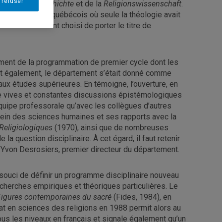
 refuser
la
Religionsgeschichte
et de la
Religionswissenschaft
.
e universitaire québécois où seule la théologie avait
fesseures avaient choisi de porter le titre de
ent de la programmation de premier cycle dont les
part également, le département s’était donné comme
aux études supérieures. En témoigne, l’ouverture, en
 de vives et constantes discussions épistémologiques
quipe professorale qu’avec les collègues d’autres
au sein des sciences humaines et ses rapports avec la
Religiologiques
(1970), ainsi que de nombreuses
la question disciplinaire. À cet égard, il faut retenir
 Yvon Desrosiers, premier directeur du département.
souci de définir un programme disciplinaire nouveau
cherches empiriques et théoriques particulières. Le
 Figures contemporaines du sacré
(Fides, 1984), en
rat en sciences des religions en 1988 permit alors au
ous les niveaux en français et signale également qu’un