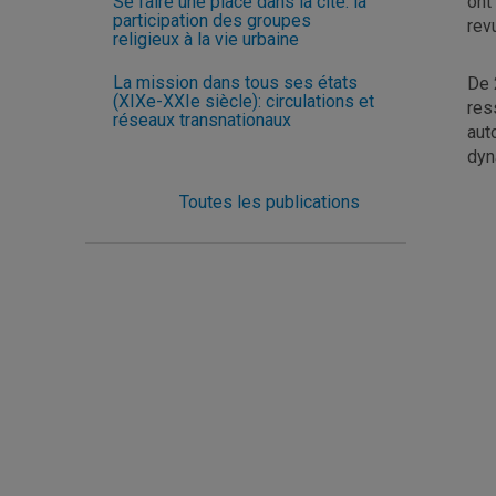
Se faire une place dans la cité: la
ont
participation des groupes
rev
religieux à la vie urbaine
La mission dans tous ses états
De 
(XIXe-XXIe siècle): circulations et
res
réseaux transnationaux
aut
dyn
Toutes les publications