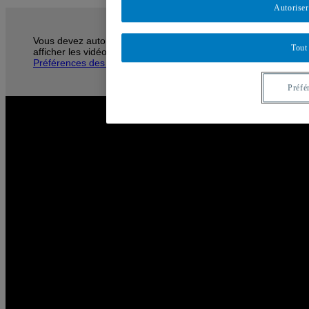
Autoriser
Vous devez autoriser les témoins publicitaires pour
Tout
afficher les vidéos provenant de Youtube.
Préférences des témoins
Préfé