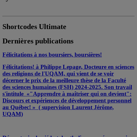
Shortcodes Ultimate
Dernières publications
Félicitations à nos boursiers, boursières!
Félicitations! à Philippe Lepage, Docteure en sciences
des religions de l'UQAM, qui vient de se voir
décerner le prix de la meilleure thèse de la Faculté
des sciences humaines (FSH) 2024-2025. Son travail
s'intitule «"Apprendre à maîtriser qui on devient":
Discours et expériences de développement personnel
au Québec! » ( supervision Laurent Jérôme,
UQAM)