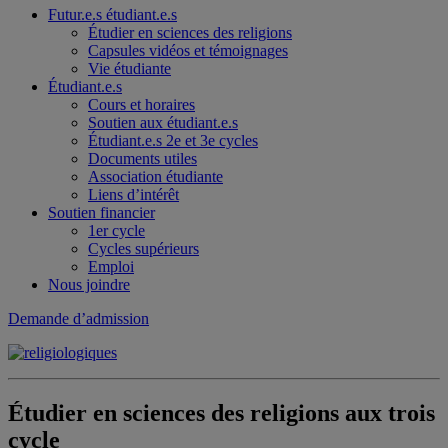
Futur.e.s étudiant.e.s
Étudier en sciences des religions
Capsules vidéos et témoignages
Vie étudiante
Étudiant.e.s
Cours et horaires
Soutien aux étudiant.e.s
Étudiant.e.s 2e et 3e cycles
Documents utiles
Association étudiante
Liens d’intérêt
Soutien financier
1er cycle
Cycles supérieurs
Emploi
Nous joindre
Demande d’admission
Étudier en sciences des religions aux trois
cycle