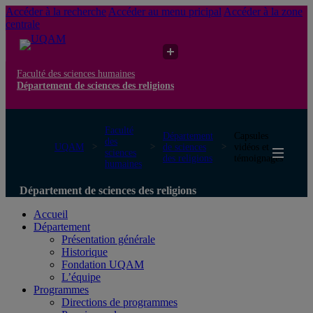
Accéder à la recherche
Accéder au menu pricipal
Accéder à la zone
centrale
Faculté des sciences humaines
Département de sciences des religions
Faculté
Département
Capsules
des
UQAM
de sciences
vidéos et
sciences
des religions
témoignages
humaines
Département de sciences des religions
Accueil
Département
Présentation générale
Historique
Fondation UQAM
L’équipe
Programmes
Directions de programmes