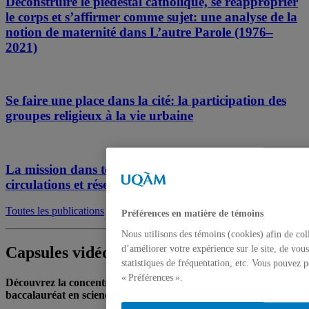
Déconstruire le piédestal catholique, se réapproprier
le corps et s’affirmer comme sujet: une analyse de la
notion de maternité dans L’autre Parole (1976–
2021)
Se faire une place dans la cité: la participation des
groupes religieux à la vie urbaine
La mission dans tous ses états (XIXe-XXIe siècle):
circulations et réseaux transnationaux
Toutes les publications
Préférences en matière de témoins
Nous utilisons des témoins (cookies) afin de col
d’améliorer votre expérience sur le site, de vou
Capsules vidéos et témoignages
statistiques de fréquentation, etc. Vous pouvez 
« Préférences ».
Découvrez la concentration en études autochtones et le
baccalauréat en sciences des religions à l’UQAM
(10:48 min.)